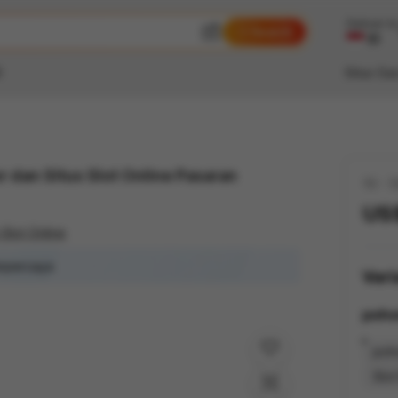
Deliver to
Search
ID
3
Situs G
dan Situs Slot Online Pasaran
10 - 
US
Slot Online
rpercaya
Vari
poho
poh
Slot