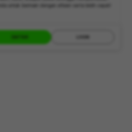
nda untuk bermain dengan efisien serta lebih cepat!
DAFTAR
LOGIN