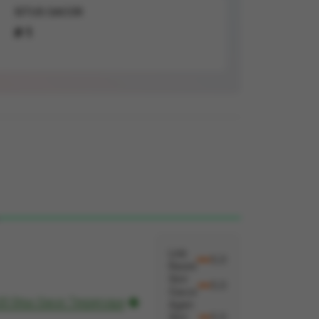
SITUS GACOR
# 1
Link
5.0
Resmi
Slot
5.0
Gacor
33 Situs Gacor Terpercaya
Agen
Slot
5.0