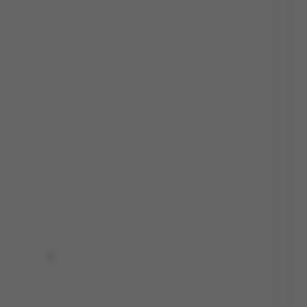
Previous slide