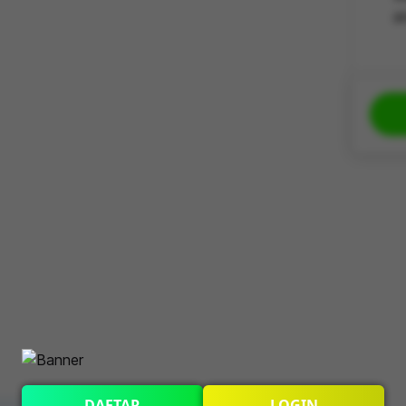
a
DAFTAR
LOGIN