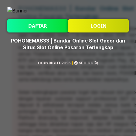
POHONEMAS33 | Bandar Online Slot 
Online Pasaran Terlengkap
DAFTAR
LOGIN
POHONEMAS33 telah menegaskan posisinya sebagai situs 
agen togel online nomor 1 di Indonesia tahun 2026, ber
POHONEMAS33 | Bandar Online Slot Gacor dan
lengkap secara global yang tersedia dalam satu akun. Mul
Situs Slot Online Pasaran Terlengkap
Hongkong, Sydney, hingga pasaran internasional Japan, 
server Thailand resmi, semua keluaran togel update real-
RTP slot hingga 99,9%, ribuan game Pragmatic Play, Jili,
COPYRIGHT
2026
|
🌏 SEO GG 🚀
top lainnya siap memberikan pengalaman cuan maksim
berlapis, verifikasi akun ketat, dan lisensi resmi, POH
serta melindungi data serta dana member sepenuhnya.
Selain kelengkapan pasaran togel dan ratusan slot gac
dengan layanan customer support profesional 24/7 v
deposit & withdrawal tercepat melalui semua bank l
potongan, serta bonus new member 100% + cashback 
Platform dirancang full responsif, tampilan mobile frie
sehingga bisa dimainkan kapan saja dari HP maupun P
bangsa dengan reputasi puluhan ribu member aktif yan