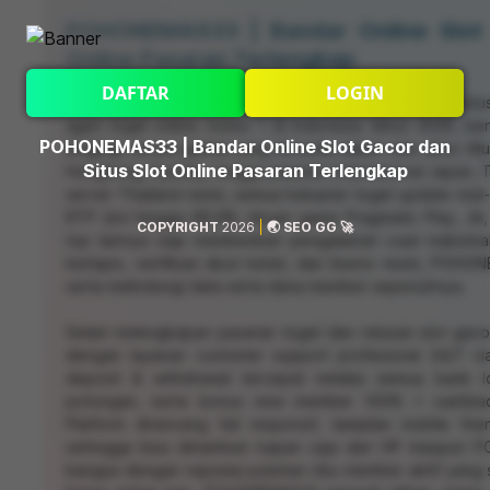
POHONEMAS33 | Bandar Online Slot 
Online Pasaran Terlengkap
DAFTAR
LOGIN
POHONEMAS33 telah menegaskan posisinya sebagai situs 
agen togel online nomor 1 di Indonesia tahun 2026, ber
POHONEMAS33 | Bandar Online Slot Gacor dan
lengkap secara global yang tersedia dalam satu akun. Mul
Situs Slot Online Pasaran Terlengkap
Hongkong, Sydney, hingga pasaran internasional Japan, 
server Thailand resmi, semua keluaran togel update real-
RTP slot hingga 99,9%, ribuan game Pragmatic Play, Jili,
COPYRIGHT
2026
|
🌏 SEO GG 🚀
top lainnya siap memberikan pengalaman cuan maksim
berlapis, verifikasi akun ketat, dan lisensi resmi, POH
serta melindungi data serta dana member sepenuhnya.
Selain kelengkapan pasaran togel dan ratusan slot gac
dengan layanan customer support profesional 24/7 v
deposit & withdrawal tercepat melalui semua bank l
potongan, serta bonus new member 100% + cashback 
Platform dirancang full responsif, tampilan mobile frie
sehingga bisa dimainkan kapan saja dari HP maupun P
bangsa dengan reputasi puluhan ribu member aktif yan