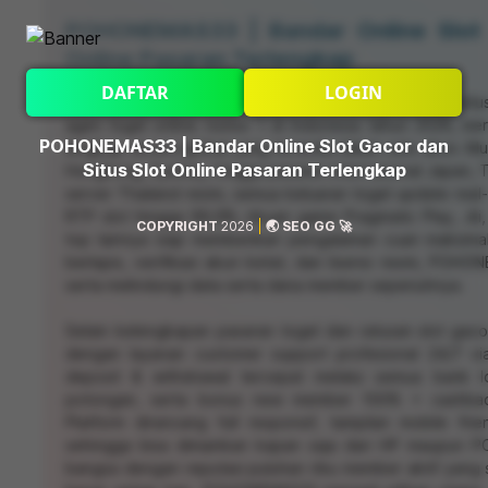
POHONEMAS33 | Bandar Online Slot 
Online Pasaran Terlengkap
DAFTAR
LOGIN
POHONEMAS33 telah menegaskan posisinya sebagai situs 
agen togel online nomor 1 di Indonesia tahun 2026, ber
POHONEMAS33 | Bandar Online Slot Gacor dan
lengkap secara global yang tersedia dalam satu akun. Mul
Situs Slot Online Pasaran Terlengkap
Hongkong, Sydney, hingga pasaran internasional Japan, 
server Thailand resmi, semua keluaran togel update real-
RTP slot hingga 99,9%, ribuan game Pragmatic Play, Jili,
COPYRIGHT
2026
|
🌏 SEO GG 🚀
top lainnya siap memberikan pengalaman cuan maksim
berlapis, verifikasi akun ketat, dan lisensi resmi, POH
serta melindungi data serta dana member sepenuhnya.
Selain kelengkapan pasaran togel dan ratusan slot gac
dengan layanan customer support profesional 24/7 v
deposit & withdrawal tercepat melalui semua bank l
potongan, serta bonus new member 100% + cashback 
Platform dirancang full responsif, tampilan mobile frie
sehingga bisa dimainkan kapan saja dari HP maupun P
bangsa dengan reputasi puluhan ribu member aktif yan